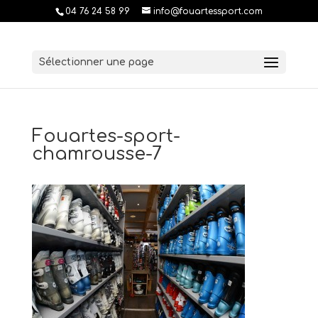
04 76 24 58 99
info@fouartessport.com
Sélectionner une page
Fouartes-sport-
chamrousse-7