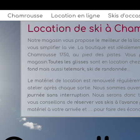
Chamrousse
Location en ligne
Skis d’occa
Location de ski à Cha
Notre magasin vous propose
le meilleur de la lo
vous simplifier la vie. La boutique est idéalem
Chamrousse 1750, au pied des pistes. Vous 
magasin.
Toutes les glisses
sont en location chez
fond
mais aussi
telemark, ski de randonnée
…
Le matériel de location est renouvelé régulière
atelier après chaque sortie. Nous sommes ouvert
journée sans interruption
. Nous serons donc t
vous conseillons de
réserver vos skis à l’avance
matériel à votre arrivée et …. pour faire des écon