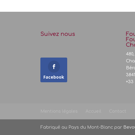
Suivez nous
Fou
Fou
Ch
480
Cha
Bér
384
Facebook
+33 
Mentions légales
Accueil
Contact
Fabriqué au Pays du Mont-Blanc par
Bevo