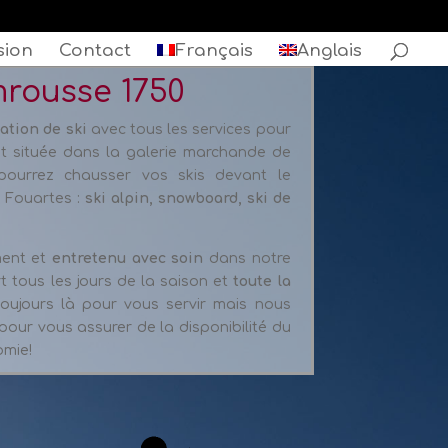
sion
Contact
Français
Anglais
mrousse 1750
cation de ski
avec tous les services pour
ent située dans la galerie marchande de
pourrez chausser vos skis devant le
 Fouartes :
ski alpin, snowboard, ski de
ment et
entretenu avec soin
dans notre
 tous les jours de la saison et
toute la
oujours là pour vous servir mais nous
pour vous assurer de la disponibilité du
omie!