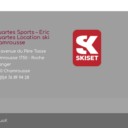
artes Sports – Eric
artes Location ski
amrousse
, avenue du Père Tasse
mrousse 1750 - Roche
anger
10 Chamrousse
(0)4 76 89 94 28
uaK